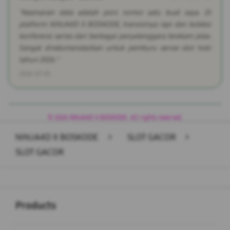
"Keamanan data adalah poin nomor satu buat saya. Di
platform NINJA4D X BOSKODE, transisinya rapi dan koleksi
konferensi series dari berbagai penyelenggara terekam jelas.
Sangat direkomendasikan untuk pemburu server slot hoki
tahun 2026."
2026-07-05
© 2026 NINJA4D X BOSKODE. All rights reserved.
NINJA4D X BOSKODE
>
SLOT GACOR
>
SLOT GACOR
Buka
Footer Navigation
Products