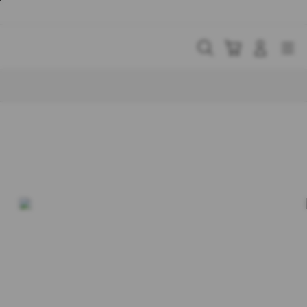
Skip
to
content
Cari
Troli
Login
Navigation
Buka Info Lebih Lanjut