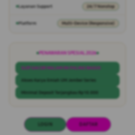
Layanan Support
24/7 Nonstop
Platform
Multi-Device (Responsive)
PENAWARAN SPESIAL 2026
SLOT GACOR MALAM INI PALING BAGUS
Akses Karya Ilmiah UM Jember Series
Minimal Deposit Terjangkau Rp 10.000
LOGIN
DAFTAR