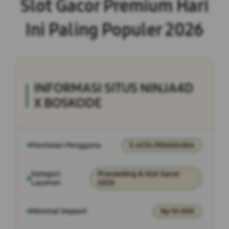
Slot Gacor Premium Hari
Ini Paling Populer 2026
INFORMASI SITUS NINJA4D
X BOSKODE
Penilaian Pengguna
5 JUTA PENGGUNA
Kategori
Proceeding & Slot Gacor
Layanan
2026
Minimal Deposit
Rp 10.000