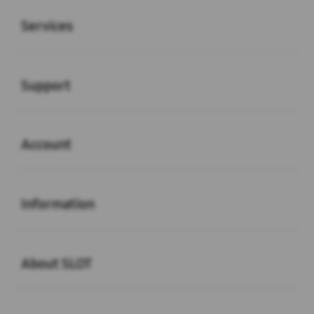
Buka
Services
Buka
Support
Buka
Account
Buka
Information
Buka
About SLOT