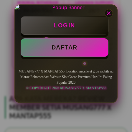
MINIMAL WITHDRAW
LAYANAN SUPPORT
50.000 Ribu
24/7
LOGIN
{brand} adalah Rekomendasi Website Slot
Gacor Premium Hari Ini Paling Populer 2026
DAFTAR
menyediakan berbagai alat berat dan alat
gudang yang terbaik.
MUSANG777 X MANTAP555: Location nacelle et grue mobile au
Maroc Rekomendasi Website Slot Gacor Premium Hari Ini Paling
Populer 2026
© COPYRIGHT 2026 MUSANG777 X MANTAP555
APA KATA MEREKA? REVIEW
MEMBER SETIA MUSANG777 X
MANTAP555