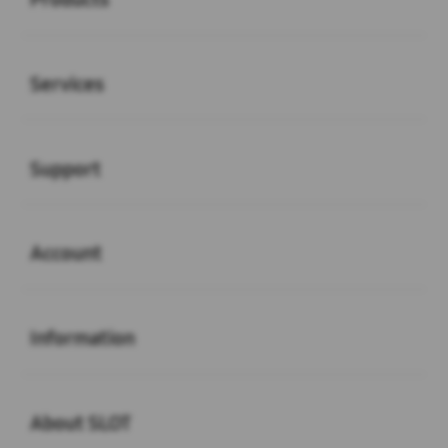
Buka
Services
Buka
Support
Buka
Account
Buka
Information
Buka
About SLOT