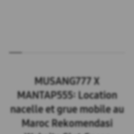
MUSANG777 X
MANTAP555: Location
nacelle et grue mobile au
Maroc Rekomendasi