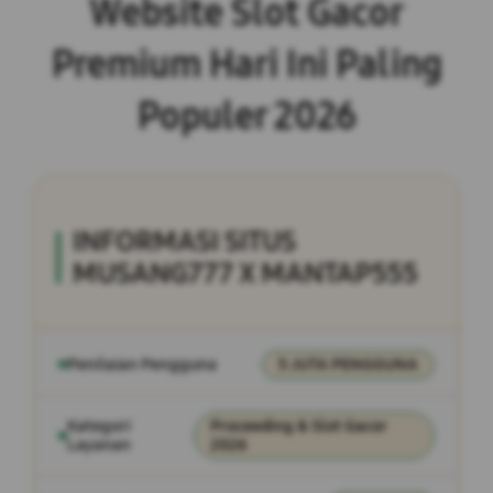
Website Slot Gacor
Premium Hari Ini Paling
Populer 2026
INFORMASI SITUS
MUSANG777 X MANTAP555
Penilaian Pengguna
5 JUTA PENGGUNA
Kategori
Proceeding & Slot Gacor
Layanan
2026