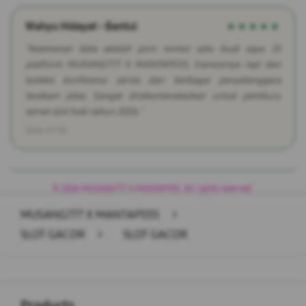
Wahyu Hidayat - Bantul
★★★★★
"Keamanan data adalah poin nomor satu buat saya. Di
platform MUSANG777 X MANTAP555, transisinya rapi dan
koleksi konferensi series dari berbagai penyelenggara
terekam jelas. Sangat direkomendasikan untuk pemburu
server slot hoki tahun 2026."
2026-07-05
© 2026 MUSANG777 X MANTAP555. All rights reserved.
MUSANG777 X MANTAP555
>
SLOT GACOR
>
SLOT GACOR
Buka
Footer Navigation
Products