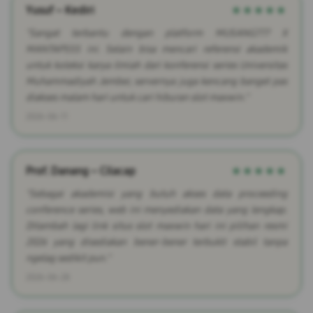
Yusuf – Kediri
★★★★★
"Sangat terbantu dengan platform MUSANG777 X
MANTAP555 ini. Selain bisa mencari referensi akademik
untuk koleksi karya ilmiah dari konferensi series Universitas
Muhammadiyah Jember, servernya juga kencang banget pas
diakses malam hari untuk cari hiburan slot maxwin."
2026-06-11
Prof. Danang – Cilacap
★★★★★
"Sebagai akademisi yang butuh akses data proceeding
conference series, web ini menyediakan data yang lengkap.
Ditambah lagi link situs slot maxwin hari ini pilihan resmi
2026 yang disediakan bener-bener terbukti stabil tanpa
ngelag sedikit pun."
2026-06-28